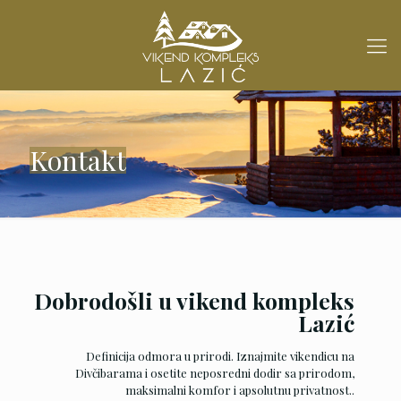
Kontakt
Dobrodošli u vikend kompleks
Lazić
Definicija odmora u prirodi. Iznajmite vikendicu na
Divčibarama i osetite neposredni dodir sa prirodom,
maksimalni komfor i apsolutnu privatnost..